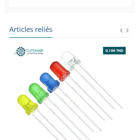
Articles reliés
Marque
: YATO
Diamètre de coupe
: 38 mm
Matériau de coupe
: dents en carbure de
tungstène (TCT)
Corps robuste
: en acier résistant pour une
longue durée de vie
Applications
: idéale pour percer l’acier, l’inox,
la fonte, l’aluminium, le plastique dur et le bois
Compatibilité
: adaptée aux perceuses et outils
électroportatifs standards