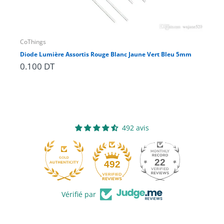
CoThings
CoT
Diode Lumière Assortis Rouge Blanc Jaune Vert Bleu 5mm
jeu
0.100 DT
2.
492 avis
22
492
Vérifié par