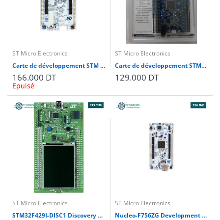
ST Micro Electronics
ST Micro Electronics
Carte de développement STM NUCLEO-H7A3ZI-Q PLATINE NUCLEO-144, CORTEX-M4/CORTEX-M7
Carte de développement STM32F411-DISCOVERY série STM32F4 compatible Arduino
166.000 DT
129.000 DT
Epuisé
ST Micro Electronics
ST Micro Electronics
STM32F429I-DISC1 Discovery Kit STM32 ARM® Cortex M4 2MB
Nucleo-F756ZG Development Board STM32F756ZGT6