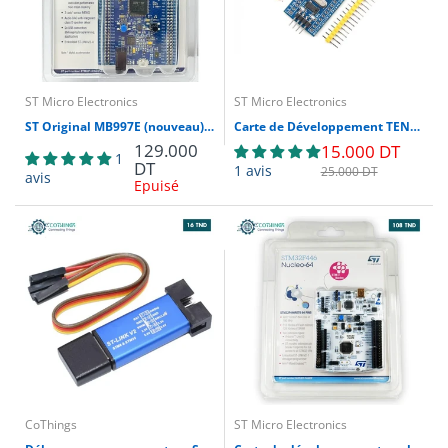
ST Micro Electronics
ST Micro Electronics
ST Original MB997E (nouveau) STM32F4DISCOVERY compatible STM32F407G-DISC1 32 bits ARM Cortex-M4F 1 Mo Flash192
Carte de Développement TENSTAR STM32F103C8T6
129.000
15.000 DT
1
DT
1 avis
25.000 DT
avis
Epuisé
CoThings
ST Micro Electronics