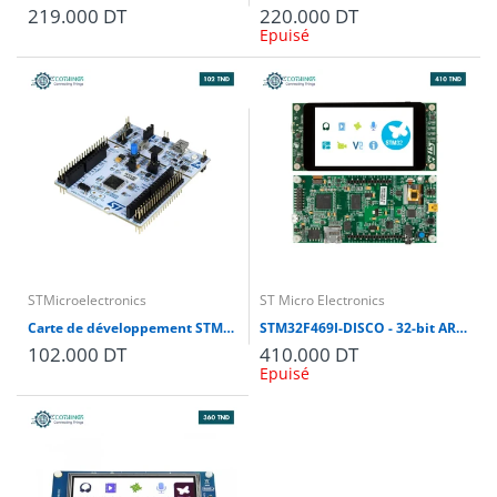
219.000 DT
220.000 DT
Epuisé
STMicroelectronics
ST Micro Electronics
Carte de développement STM32 NUCLEO-F411RE (Cortex-M4) avec câble USB
STM32F469I-DISCO - 32-bit ARM Cortex-M4 2Mb Flash STM32F469NI Discovery Kit
102.000 DT
410.000 DT
Epuisé