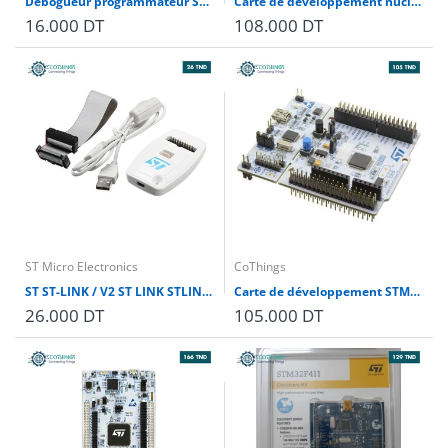
Débogueur programmateur ST-Link V2 STM8 & STM32
Carte de développement nucléo ST NUCLEO-F446RE série STM32F4
16.000 DT
108.000 DT
ST Micro Electronics
CoThings
ST ST-LINK / V2 ST LINK STLINK STM8 STM32 partie à télécharger
Carte de développement STM32 NUCLEO-L476RG STMicroelectronics
26.000 DT
105.000 DT