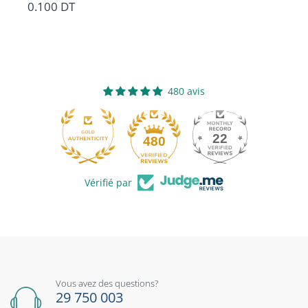
0.100 DT
2.
480 avis
22
480
Vérifié par
Vous avez des questions?
29 750 003