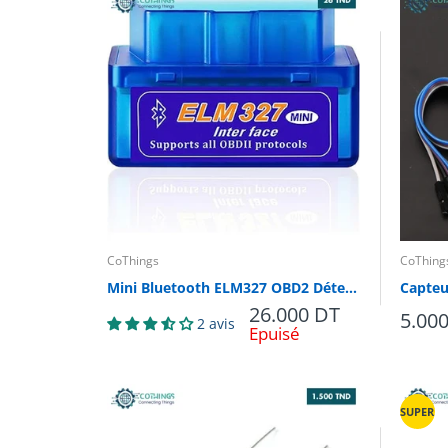
CoThings
CoThing
Mini Bluetooth ELM327 OBD2 Détecteur de panne de voiture V2.1 Automobile
26.000 DT
5.00
2 avis
Epuisé
SUPER