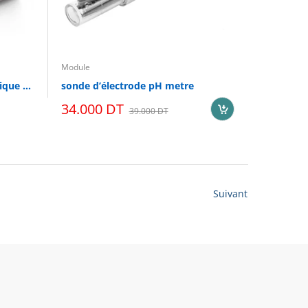
Module
Boîtier de contrôleur en plastique ABS pour maison intelligente, boîtier de capteur électronique IOT, boîtier PCB, nouveau 98x98x32mm-blanc
sonde d’électrode pH metre
34.000 DT
39.000 DT
Suivant