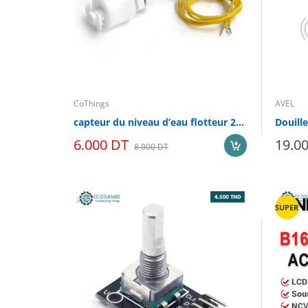
CoThings
AVEL
capteur du niveau d’eau flotteur 220V-1A P31
6.000 DT
19.0
8.000 DT
SUPER