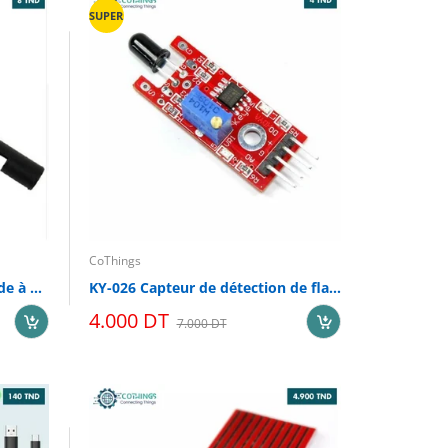
SUPER
CoThings
Capteur de niveau d’eau liquide à flotteur à bille de type anti-corrosion
KY-026 Capteur de détection de flamme
4.000 DT
7.000 DT