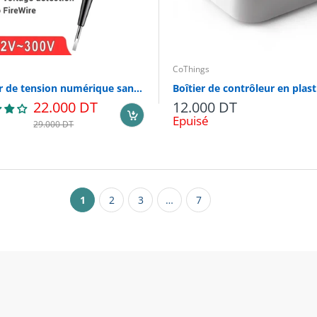
CoThings
Testeur de tension numérique sans contact ANENG B16 – Stylo détecteur 12V à 300V pour électriciens
22.000 DT
12.000 DT
Epuisé
29.000 DT
1
2
3
…
7