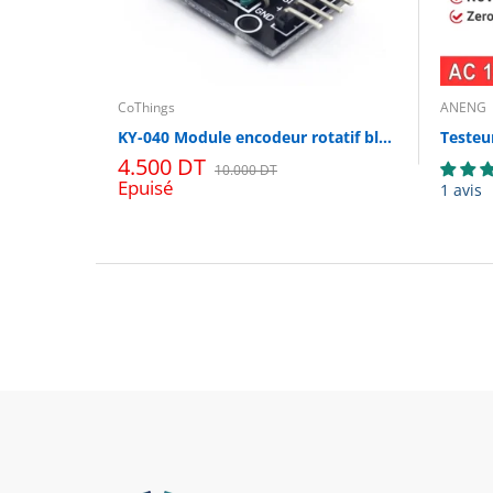
CoThings
ANENG
KY-040 Module encodeur rotatif bleu pour Arduino avec code de démonstration
4.500 DT
10.000 DT
Epuisé
1 avis