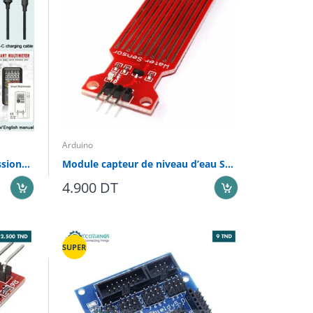
Arduino
Multimètre numérique professionnel intelligent, condensateur de tension AC, Ohm Diode NCV Hz, testeur EMF, détecteur de rayonnement
Module capteur de niveau d’eau ST045
4.900 DT
SUPER