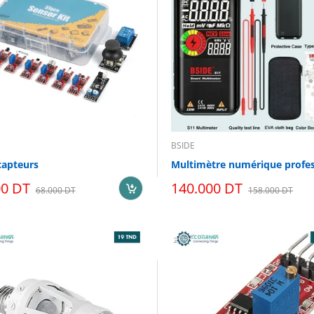
BSIDE
capteurs
00 DT
140.000 DT
68.000 DT
158.000 DT