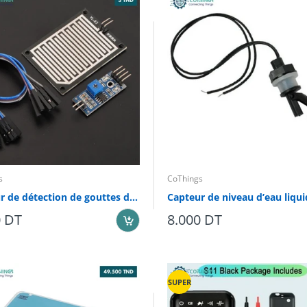
s
CoThings
Capteur de détection de gouttes de pluie
0 DT
8.000 DT
SUPER