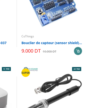
CoThings
-037
Bouclier de capteur (sensor shield) V5.0
9.000 DT
10.000 DT
SUPER