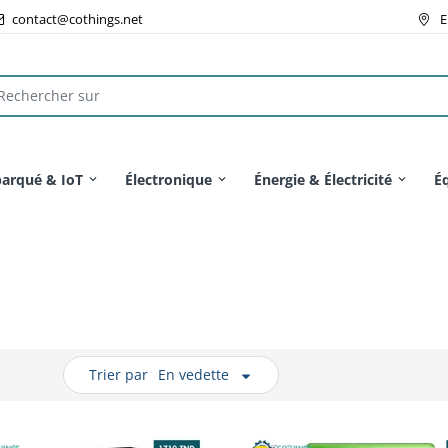
contact@cothings.net
E
arqué & IoT
Électronique
Énergie & Électricité
É
Trier par
En vedette