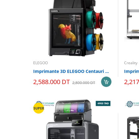
ELEGOO
Creality
Imprimante 3D ELEGOO Centauri Carbon 2 Combo + 2 Filaments ELEGOO Gratuit
2,588.000 DT
2,21
2,800.000 DT
SUPER