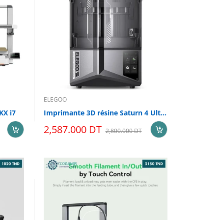
ELEGOO
KX i7
Imprimante 3D résine Saturn 4 Ultra 12K
2,587.000 DT
2,800.000 DT