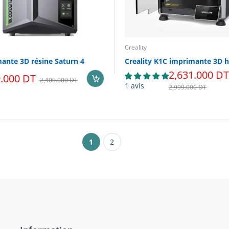
Creality
ante 3D résine Saturn 4
2,631.000 DT
9.000 DT
2,400.000 DT
1 avis
2,999.000 DT
1
2