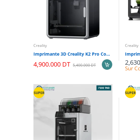
Creality
Creality
Imprimante 3D Creality K2 Pro Combo Multicolore
2,63
4,900.000 DT
5,400.000 DT
Sur C
SUPER
SUPER