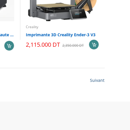
Creality
Creality K1C imprimante 3D haute vitesse
Imprimante 3D Creality Ender-3 V3
2,115.000 DT
2,350.000 DT
Suivant