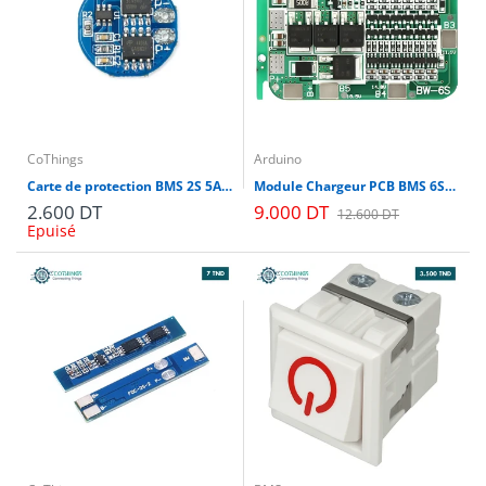
CoThings
Arduino
Carte de protection BMS 2S 5A 7.4V 8.4V Pour Batterie Lithium 18650
Module Chargeur PCB BMS 6S-12A 24V LI-ION Batterie 18650 6S
2.600 DT
9.000 DT
12.600 DT
Epuisé