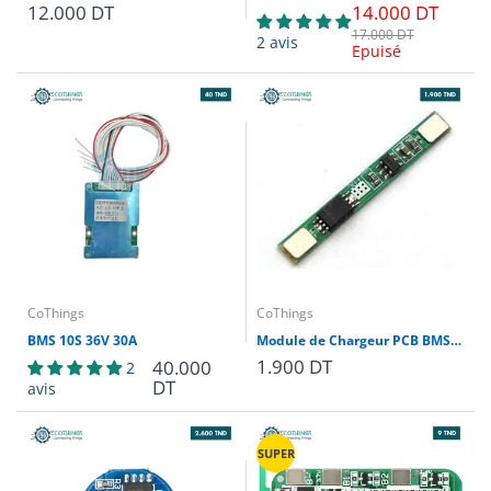
12.000 DT
14.000 DT
17.000 DT
2 avis
Epuisé
CoThings
CoThings
BMS 10S 36V 30A
Module de Chargeur PCB BMS 1S 3A 3.7V
1.900 DT
40.000
2
DT
avis
SUPER