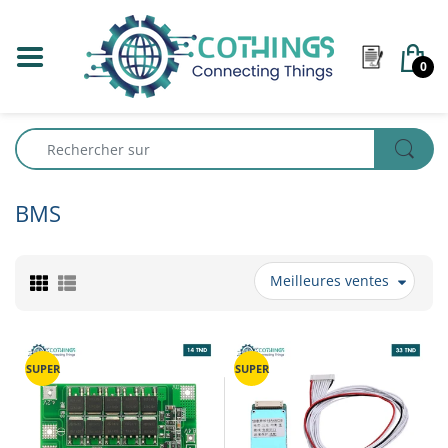
0
BMS
Meilleures ventes
SUPER
SUPER