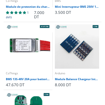
CoThings
BMS
Module de protection du chargeur BMS 2S 3A 7.4V/8.4V Bateerie au LITHIUM 18650
Mini Interrupteur BMS 250V 16A – Interrupteur à Bascule Lumineux ON/OFF
3.500 DT
7.000
1
DT
avis
CoThings
Arduino
BMS 13S-48V 20A pour batterie lithium
Module Balance Chargeur Intelligent PCB BMS 4S-4,2V LI-ION Batterie 18650
47.670 DT
8.000 DT