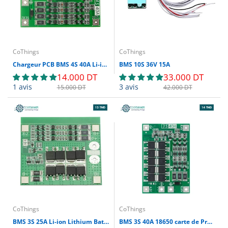
CoThings
CoThings
Chargeur PCB BMS 4S 40A Li-ion Lithium Batterie 18650 (Balance Version)
BMS 10S 36V 15A
14.000 DT
33.000 DT
1 avis
3 avis
15.000 DT
42.000 DT
CoThings
CoThings
BMS 3S 25A Li-ion Lithium Batterie 18650
BMS 3S 40A 18650 carte de Protection de batterie au Lithium 11.1V 12.6V avec Balance