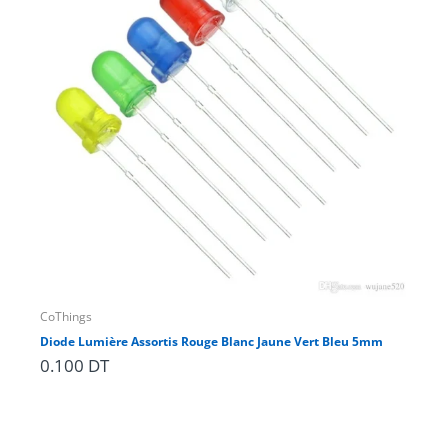
CoThings
CoT
Diode Lumière Assortis Rouge Blanc Jaune Vert Bleu 5mm
jeu
0.100 DT
2.