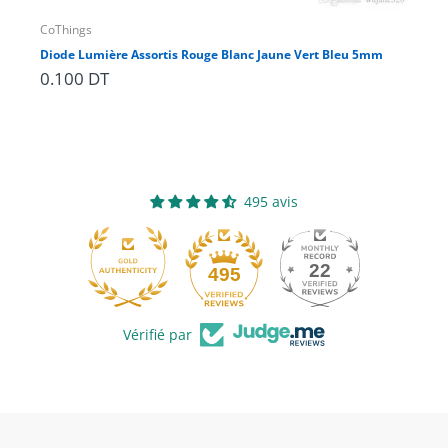
CoThings
CoT
Diode Lumière Assortis Rouge Blanc Jaune Vert Bleu 5mm
jeu
0.100 DT
2.
495 avis
22
495
Vérifié par