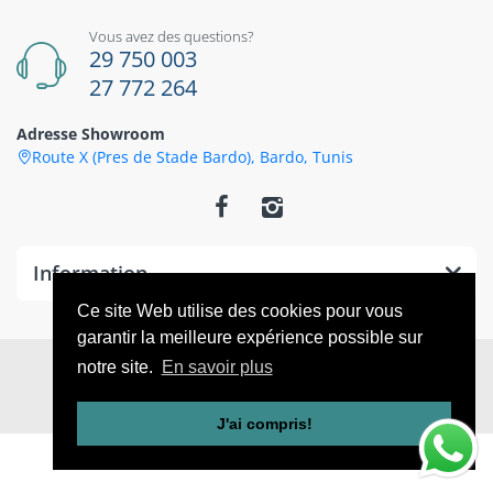
Vous avez des questions?
29 750 003
27 772 264
Adresse Showroom
Route X (Pres de Stade Bardo), Bardo, Tunis
Information
Ce site Web utilise des cookies pour vous
garantir la meilleure expérience possible sur
© 2026
CoThings
. All Rights Reserved
notre site.
En savoir plus
J'ai compris!