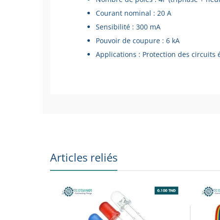
Courant nominal : 20 A
Sensibilité : 300 mA
Pouvoir de coupure : 6 kA
Applications : Protection des circuits 
Articles reliés
Marque : CHINT
Modèle : NXBLE-63
Type : Disjoncteur différentiel
Nombre de pôles : 4P (triphasé + neut