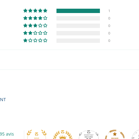
1
0
0
0
0
INT
95 avis