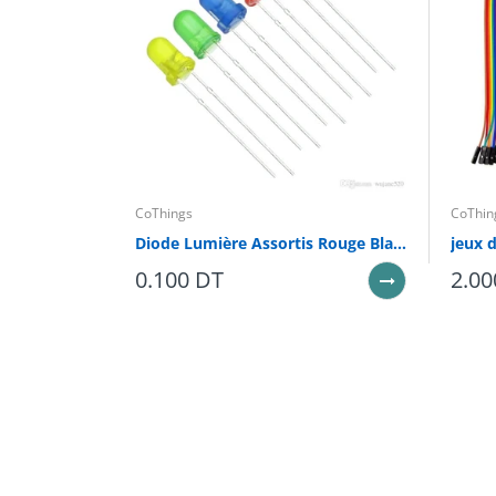
Courant nominal : 20 A
Sensibilité : 300 mA
Pouvoir de coupure : 6 kA
Applications : Protection des circuits 
CoThings
CoThin
Diode Lumière Assortis Rouge Blanc Jaune Vert Bleu 5mm
0.100 DT
2.00