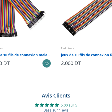
électriques contre surcharge, court-circuit et fuite à la terre
gs
CoThings
jeux de 10 fils de connexion male femelle 20cm pour arduino
0 DT
2.000 DT
Avis Clients
5.00 sur 5
Basé sur 1 avis