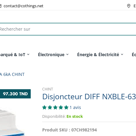
contact@cothings.net
E
arqué & IoT
Électronique
Énergie & Électricité
É
mA 6kA CHINT
CHINT
Disjoncteur DIFF NXBLE-6
1 avis
Disponibilité:
En stock
Produit SKU :
07CH982194