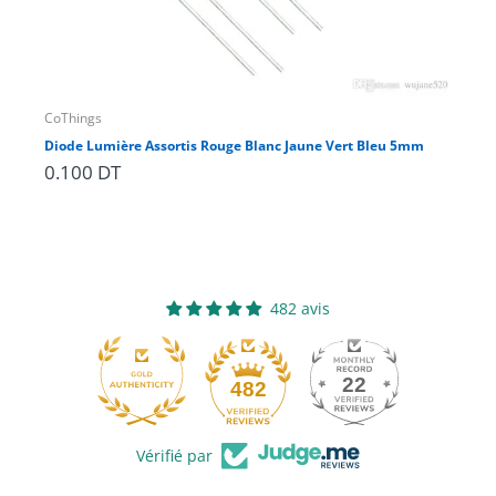
CoThings
CoT
Diode Lumière Assortis Rouge Blanc Jaune Vert Bleu 5mm
jeu
0.100 DT
2.
482 avis
22
482
Vérifié par