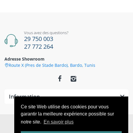
Vous avez des questions?
29 750 003
27 772 264
Adresse Showroom
Route X (Pres de Stade Bardo), Bardo, Tunis
Information
Ce site Web utilise des cookies pour vous
garantir la meilleure expérience possible sur
© 2026
CoThings
. All Rights Reserved
notre site.
En savoir plus