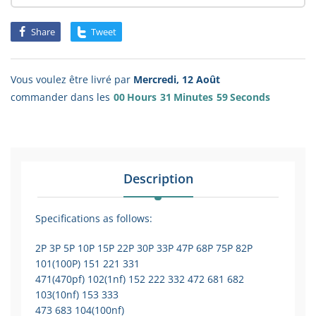
Share
Tweet
Vous voulez être livré par
Mercredi, 12 Août
commander dans les
00
Hours
31
Minutes
59
Seconds
Description
Specifications as follows:
2P 3P 5P 10P 15P 22P 30P 33P 47P 68P 75P 82P
101(100P) 151 221 331
471(470pf) 102(1nf) 152 222 332 472 681 682
103(10nf) 153 333
473 683 104(100nf)