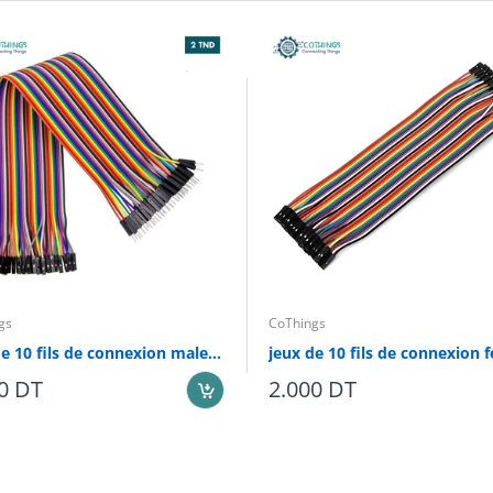
gs
CoThings
jeux de 10 fils de connexion male femelle 20cm pour arduino
0 DT
2.000 DT