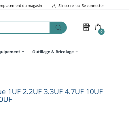
mplacement du magasin
S'inscrire
ou
Se connecter
0
quipement
Outillage & Bricolage
ue 1UF 2.2UF 3.3UF 4.7UF 10UF
20UF