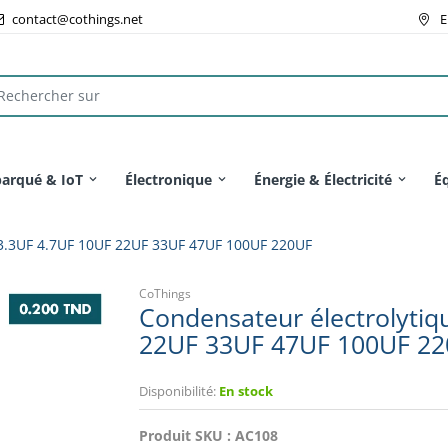
contact@cothings.net
E
arqué & IoT
Électronique
Énergie & Électricité
É
 3.3UF 4.7UF 10UF 22UF 33UF 47UF 100UF 220UF
CoThings
Condensateur électrolytiq
22UF 33UF 47UF 100UF 2
Disponibilité:
En stock
Produit SKU :
AC108