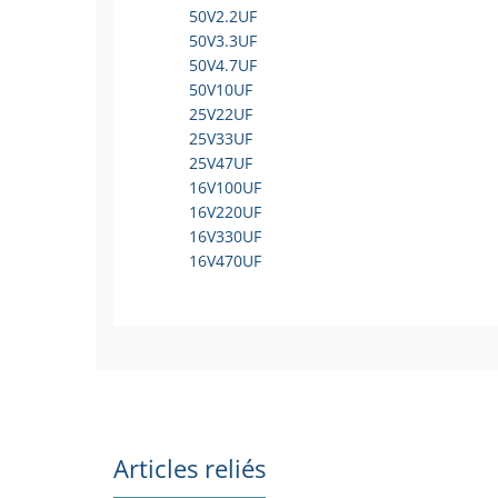
50V2.2UF
50V3.3UF
50V4.7UF
50V10UF
25V22UF
25V33UF
25V47UF
16V100UF
16V220UF
16V330UF
16V470UF
Articles reliés