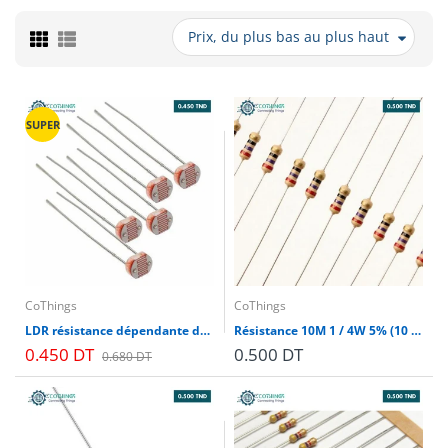
Prix, du plus bas au plus haut
SUPER
CoThings
CoThings
LDR résistance dépendante de la lumière (PHOTORESISTANCE)
Résistance 10M 1 / 4W 5% (10 pcs)
0.450 DT
0.500 DT
0.680 DT