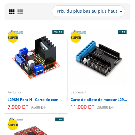
Prix, du plus bas au plus haut
SUPER
SUPER
Arduino
Espressif
L298N Pont H - Carte de commande de moteur
Carte de pilote de moteur L293D pour NodeMcu WiFi ESP8266 Lua ESP12E
7.900 DT
11.000 DT
9.500 DT
20.000 DT
SUPER