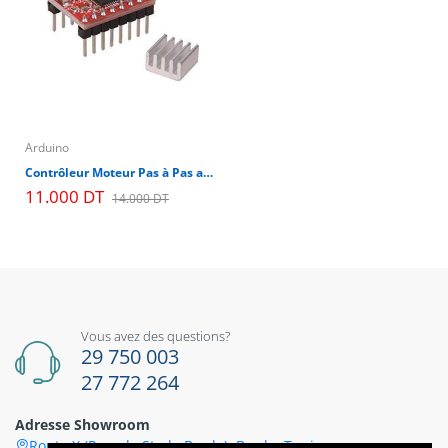
Arduino
Contrôleur Moteur Pas à Pas avec A4988 - 2,0
11.000 DT
14.000 DT
Vous avez des questions?
29 750 003
27 772 264
Adresse Showroom
Route X (Pres de Stade Bardo), Bardo, Tunis