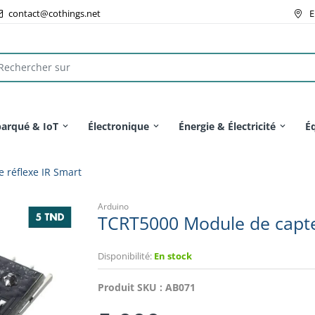
contact@cothings.net
E
arqué & IoT
Électronique
Énergie & Électricité
É
 réflexe IR Smart
Arduino
TCRT5000 Module de capteu
Disponibilité:
En stock
Produit SKU :
AB071