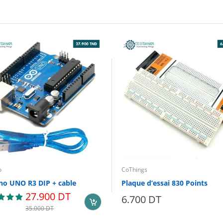
o
CoThings
no UNO R3 DIP + cable
Plaque d’essai 830 Points
27.900 DT
6.700 DT
35.000 DT