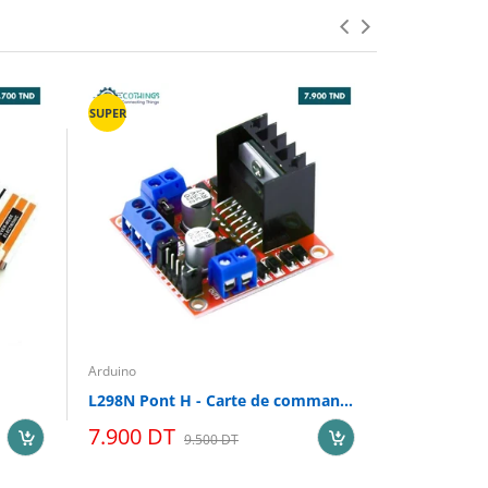
SUPER
Arduino
Arduino
L298N Pont H - Carte de commande de moteur
1.000 DT
7.900 DT
9.500 DT
Epuisé