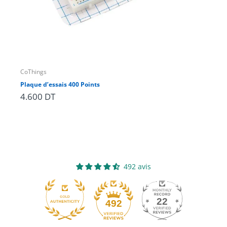
CoThings
Ard
Plaque d’essais 400 Points
Ard
4.600 DT
492 avis
22
492