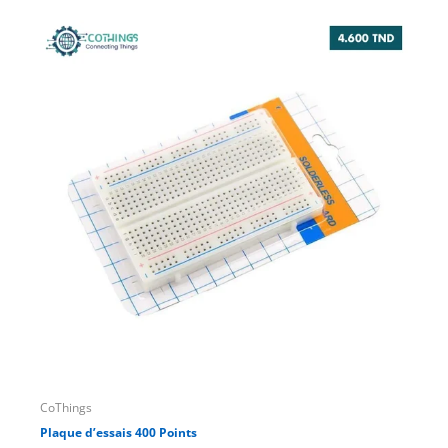
SU
CoThings
Ard
Plaque d’essais 400 Points
Ard