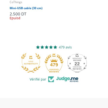
CoThings
CoT
Mini-USB cable (30 cm)
2.500 DT
1.
Epuisé
479 avis
22
479
Vérifié par