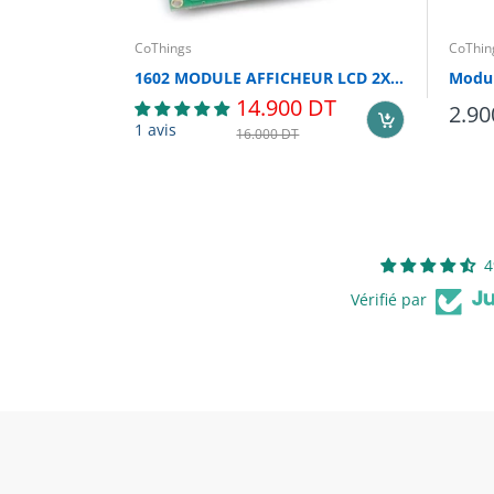
CoThings
CoThin
1602 MODULE AFFICHEUR LCD 2X16 AVEC INTERFACE I2C
14.900 DT
2.90
1 avis
16.000 DT
4
Vérifié par