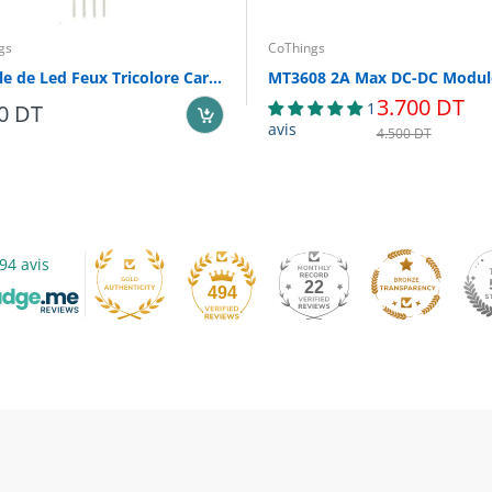
gs
CoThings
Module de Led Feux Tricolore Carrefour
3.700 DT
1
0 DT
avis
4.500 DT
94 avis
22
494