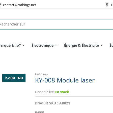
contact@cothings.net
E
arqué & IoT
Électronique
Énergie & Électricité
É
CoThings
KY-008 Module laser
Disponibilité:
En stock
Produit SKU :
AB021
5.000