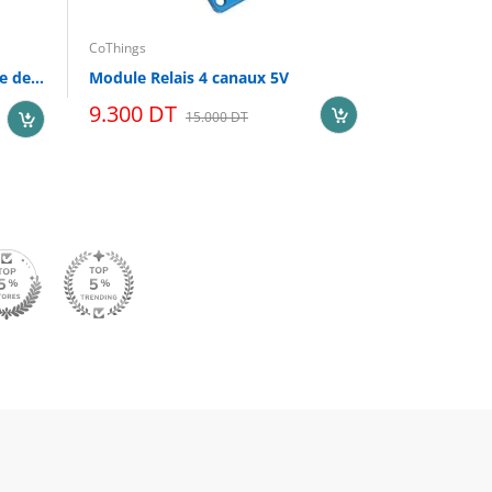
CoThings
CoThings
MT3608 2A Max DC-DC Module de puissance Booster Power Module
Module Relais 4 canaux 5V
9.300 DT
18.000 D
15.000 DT