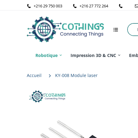
+216 29 750 003
+216 27 772 264
Robotique
Impression 3D & CNC
Emb
Accueil
KY-008 Module laser