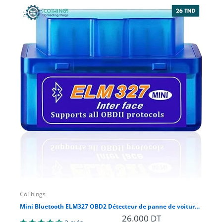
CoThings
CoT
Mini Bluetooth ELM327 OBD2 Détecteur de panne de voiture V2.1 Automobile
Cap
26.000 DT
5.