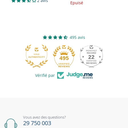
2 avis
Chipset
A3141
Epuisé
Plage de
–40°C á +150°C
mesure
Type de
Transistor à effet
capteur
Hall/Schalter
495 avis
Gamme
4.5V á zu 24V
fonctionnelle
22
495
Vérifié par
Vous avez des questions?
29 750 003