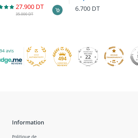
27.900 DT
6.700 DT
35.000 DT
94 avis
22
494
Information
Politique de