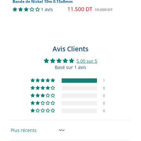
Bande de Nickel 10m 0.15x8mm
Ba
11.500 DT
1 avis
19.000 DT
Avis Clients
5.00 sur 5
Basé sur 1 avis
1
0
0
0
0
Sort by