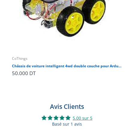
CoThings
CoT
Châssis de voiture intelligent 4wd double couche pour Arduino
Châ
50.000 DT
19
Avis Clients
5.00 sur 5
Basé sur 1 avis