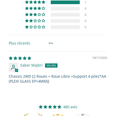
1
0
0
0
0
Sort by
04/17/2026
Saber Majbri
Chassis 2WD [2 Roues + Roue Libre +Support 4 piles*AA
(PLEXI GLASS EP=4MM)]
480 avis