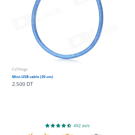
CoThings
CoT
Mini-USB cable (30 cm)
2.500 DT
1.
492 avis