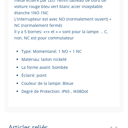
métal éclairé par LED 16mm tableau de bord de
voiture rouge bleu vert blanc acier inoxydable
étanche 1NO 1NC
L'interrupteur est avec NO (normalement ouvert) +
NC (normalement fermé)
Il y a 5 bornes: «+» et «-» sont pour la lampe. .. C,
non, NC est pour commutateur
Type: Momentané; 1 NO + 1 NC
Matériau: laiton nickelé
La forme avant: bombée
Éclairé: point
Couleur de la lampe: Bleue
Degré de Protection: IP65 , IK08Dot
Articles reliés