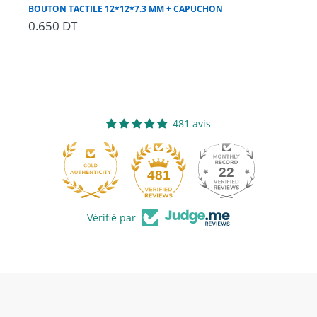
BOUTON TACTILE 12*12*7.3 MM + CAPUCHON
Bou
0.650 DT
0.
481 avis
22
481
Vérifié par