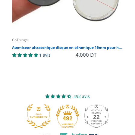
CoThings
CoT
Atomiseur ultrasonique disque en céramique 16mm pour humidificateur
4.000 DT
15
1 avis
Ep
492 avis
22
492