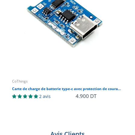
CoThings
Ard
Carte de charge de batterie type-c avec protection de courant TP4056 TC4056 1A
4.900 DT
4.
2 avis
Avis Clients