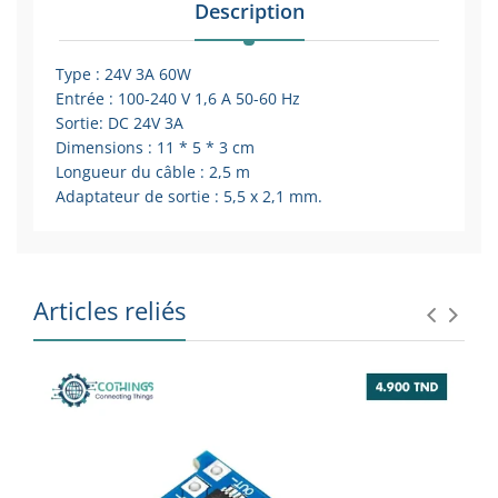
Description
Type : 24V 3A 60W
Entrée : 100-240 V 1,6 A 50-60 Hz
Sortie: DC 24V 3A
Dimensions : 11 * 5 * 3 cm
Longueur du câble : 2,5 m
Adaptateur de sortie : 5,5 x 2,1 mm.
Articles reliés
SU