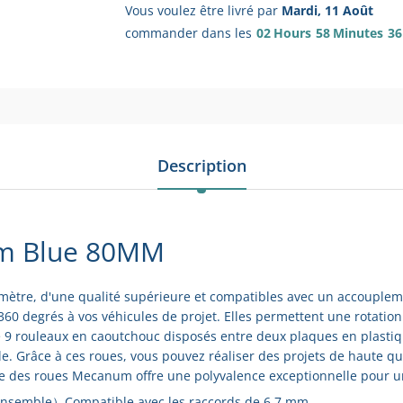
Vous voulez être livré par
Mardi, 11 Août
commander dans les
02
Hours
58
Minutes
34
Description
m Blue 80MM
tre, d'une qualité supérieure et compatibles avec un accouplem
 360 degrés à vos véhicules de projet. Elles permettent une rotatio
 9 rouleaux en caoutchouc disposés entre deux plaques en plastiq
. Grâce à ces roues, vous pouvez réaliser des projets de haute qual
ogie des roues Mecanum offre une polyvalence exceptionnelle pour un
semble）Compatible avec les raccords de 6,7 mm