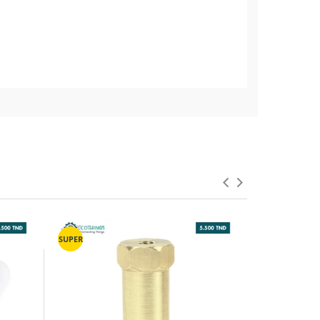
 de 6,7 mm, sont spécialement conçues
des déplacements latéraux directs. Chaque
si une grande durabilité et une
projets industriels ou de loisirs. La
SUPER