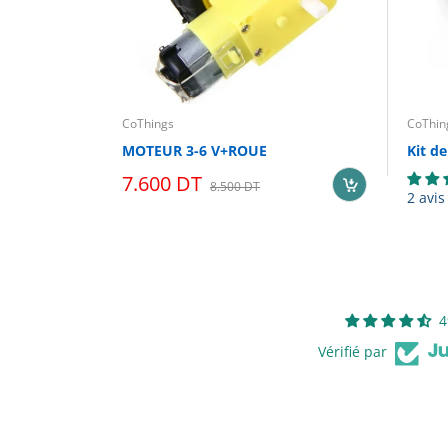
CoThings
CoThin
MOTEUR 3-6 V+ROUE
Kit de
7.600 DT
8.500 DT
2 avis
4
Vérifié par