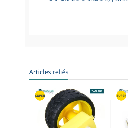
2 Roues McNamum
Ces roues Mecanum de 80 mm de diamètre
pour offrir une maniabilité à 360 degrés 
roue est composée de 9 rouleaux en caou
performance optimale. Grâce à ces roues, v
Articles reliés
technologie des roues Mecanum offre une 
SUPER
SUPER