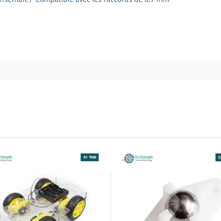
 Blue 80MM
, d'une qualité supérieure et compatibles avec un accouplement
à vos véhicules de projet. Elles permettent une rotation aisée et 
tchouc disposés entre deux plaques en plastique, garantissant ain
ous pouvez réaliser des projets de haute qualité, qu'il s'agisse de 
polyvalence exceptionnelle pour une variété d'applications.