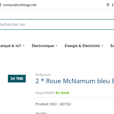
contact@cothings.net
E
arqué & IoT
Électronique
Énergie & Électricité
É
McNamum
2 * Roue McNamum bleu
Disponibilité:
En stock
Produit SKU :
AD152
29.000