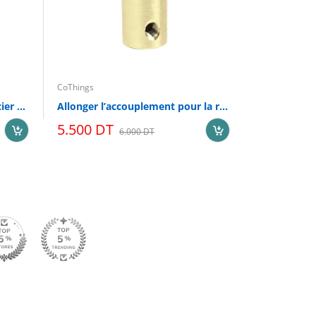
CoThings
CoThings
Roue universelle à billes en acier W420 pour voiture intelligente
Allonger l’accouplement pour la roue de voiture intelligente du robot Longueur : 30 mm diamètre 6mm
5.500 DT
5.000 DT
6.000 DT