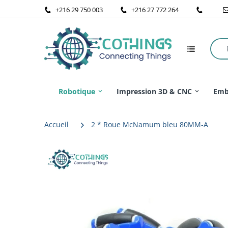
+216 29 750 003
+216 27 772 264
Robotique
Impression 3D & CNC
Emb
Accueil
2 * Roue McNamum bleu 80MM-A