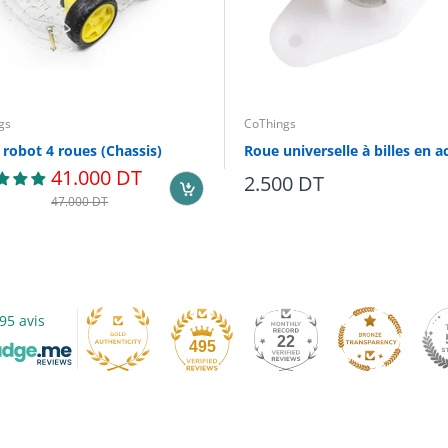
gs
CoThings
 robot 4 roues (Chassis)
41.000 DT
2.500 DT
47.000 DT
95 avis
22
495