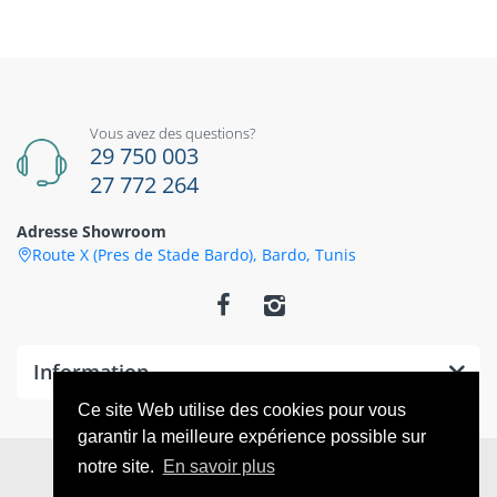
Vous avez des questions?
29 750 003
27 772 264
Adresse Showroom
Route X (Pres de Stade Bardo), Bardo, Tunis
Information
Ce site Web utilise des cookies pour vous
garantir la meilleure expérience possible sur
© 2026
CoThings
. All Rights Reserved
notre site.
En savoir plus