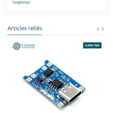
longtemps
Articles reliés
SU