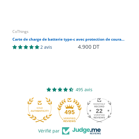
CoThings
Ard
Carte de charge de batterie type-c avec protection de courant TP4056 TC4056 1A
4.900 DT
4.
2 avis
495 avis
22
495
Vérifié par