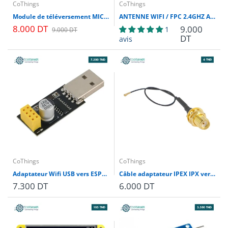
CoThings
CoThings
Module de téléversement MICRO USB pour ESP32 CAM
ANTENNE WIFI / FPC 2.4GHZ AVEC CONNECTEUR IPEX 3DBI
8.000 DT
9.000
1
9.000 DT
DT
avis
CoThings
CoThings
Adaptateur Wifi USB vers ESP8266
Câble adaptateur IPEX IPX vers SMA 5 cm
7.300 DT
6.000 DT