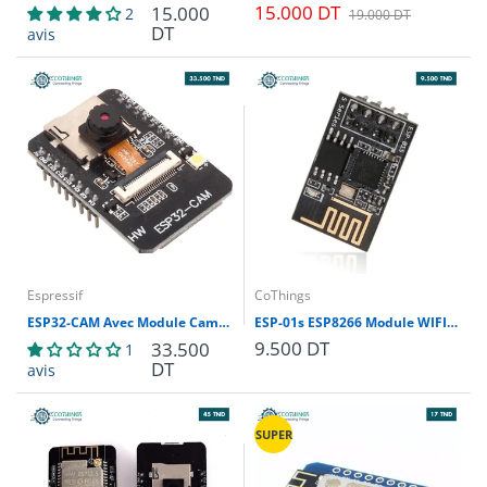
15.000 DT
15.000
2
19.000 DT
DT
avis
Espressif
CoThings
ESP32-CAM Avec Module Camera OV2640 (sans port micro usb)
ESP-01s ESP8266 Module WIFI de port série FL-M1S
9.500 DT
33.500
1
DT
avis
SUPER