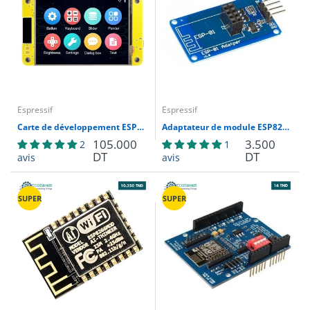
Espressif
Espressif
Carte de développement ESP32WIFI & Bluetooth avec écran 2.8 pouces tactile intégré (LVGL), écran d’affichage intelligent 240x320
Adaptateur de module ESP8266 ESP-01 3.3V / 5V
105.000
3.500
2
1
DT
DT
avis
avis
SUPER
SUPER