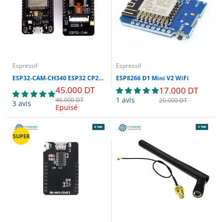
Espressif
Espressif
ESP32-CAM-CH340 ESP32 CP2102 : Carte Developpement Avec Module Camera OV2640 et port micro USB
ESP8266 D1 Mini V2 WiFi
45.000 DT
17.000 DT
1 avis
46.000 DT
20.000 DT
3 avis
Epuisé
SUPER