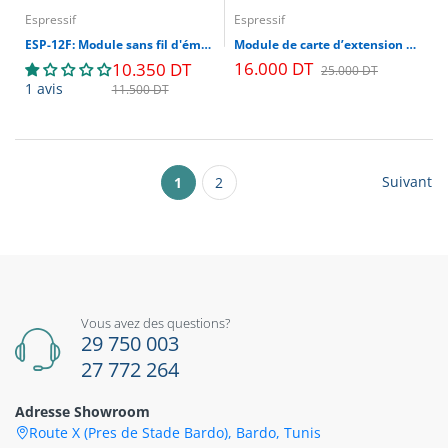
Espressif
Espressif
ESP-12F: Module sans fil d'émetteur-récepteur WIFI de port série distant ESP8266 AP + STA
Module de carte d’extension WiFi série ESP8266 pour Arduino
16.000 DT
10.350 DT
25.000 DT
1 avis
11.500 DT
Suivant
1
2
Vous avez des questions?
29 750 003
27 772 264
Adresse Showroom
Route X (Pres de Stade Bardo), Bardo, Tunis