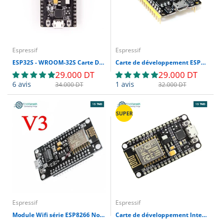
Espressif
Espressif
ESP32S - WROOM-32S Carte Developpement WIFI+BLUETOOTH 38 BROCHES
Carte de développement ESP32 Rev1 Dual Core CP2102
29.000 DT
29.000 DT
6 avis
1 avis
34.000 DT
32.000 DT
SUPER
Espressif
Espressif
Module Wifi série ESP8266 NodeMcu Lua Wifi V3 CH340
Carte de développement Internet NodeMcu Lua WIFI basée sur ESP8266 CP2102