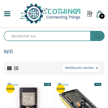
0
Wifi
Meilleures ventes
SUPER
SUPER