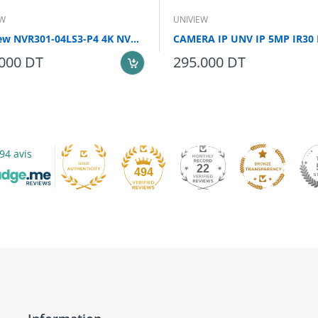
EW
UNIVIEW
Uniview NVR301-04LS3-P4 4K NVR 4CH
000 DT
295.000 DT
94 avis
22
494