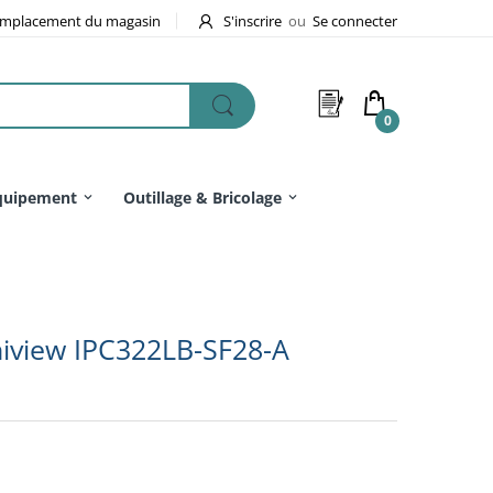
mplacement du magasin
S'inscrire
ou
Se connecter
0
quipement
Outillage & Bricolage
niview IPC322LB-SF28-A