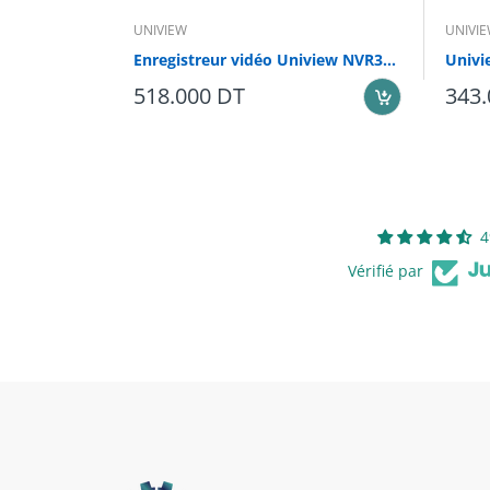
UNIVIEW
UNIVI
Enregistreur vidéo Uniview NVR301-08LS3-P8
518.000 DT
343.
4
Vérifié par