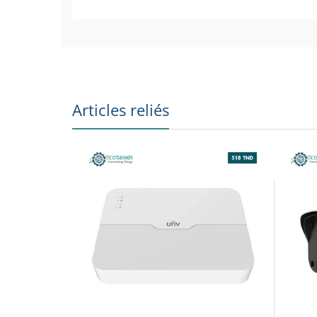
Résolution
Lentille
Vision nocturne
Articles reliés
Indice de protection
Technologie