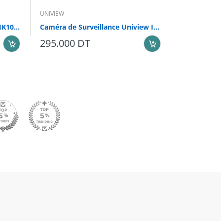
UNIVIEW
UNIVIEW
CAMERA IP UNV IP 5MP IR30 IK10 IP67 IPC325LB-SF28-A
Caméra de Surveillance Uniview IPC3615LB-SF28-A
295.000 DT
295.000 