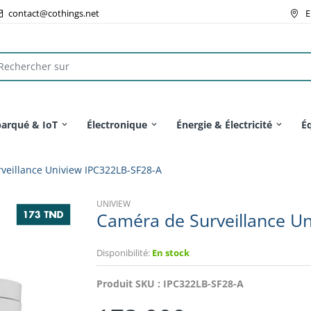
contact@cothings.net
E
arqué & IoT
Électronique
Énergie & Électricité
É
veillance Uniview IPC322LB-SF28-A
UNIVIEW
Caméra de Surveillance U
Disponibilité:
En stock
Produit SKU :
IPC322LB-SF28-A