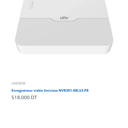
Vision nocturne
Indice de protection
Technologie
UNIVIEW
UN
Enregistreur vidéo Uniview NVR301-08LS3-P8
Un
518.000 DT
34