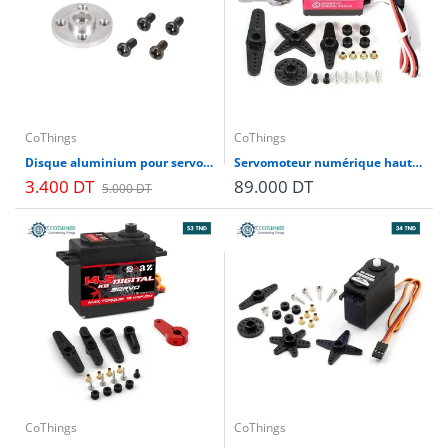
CoThings
CoThings
Disque aluminium pour servo moteur
Servomoteur numérique haute couple DS3218MG 20 kg/cm 180° — engrenage métal
3.400 DT
89.000 DT
5.000 DT
CoThings
CoThings