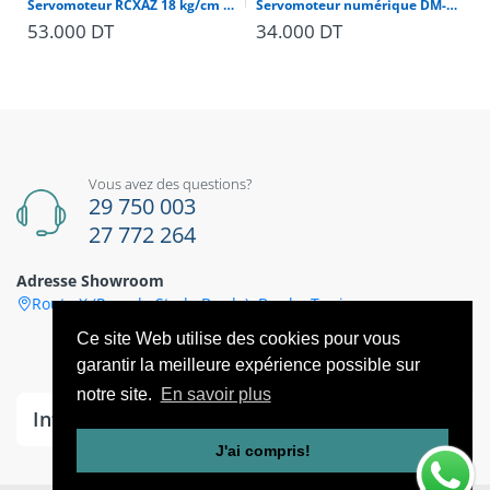
Servomoteur RCXAZ 18 kg/cm 180° — engrenage métal pour RC et robotique
Servomoteur numérique DM-S0306D — rotation continue 360° 3 kg
53.000 DT
34.000 DT
Vous avez des questions?
29 750 003
27 772 264
Adresse Showroom
Route X (Pres de Stade Bardo), Bardo, Tunis
Ce site Web utilise des cookies pour vous
garantir la meilleure expérience possible sur
notre site.
En savoir plus
Information
J'ai compris!