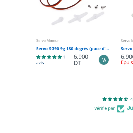
Servo Moteur
Servo 
Servo SG90 9g 180 degrés (puce d’origine) couple ： 1KG
6.900
6.90
1
DT
Epui
avis
4
Vérifié par