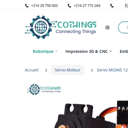
+216 29 750 003
+216 27 772 264
Robotique
Impression 3D & CNC
Emb
Accueil
Servo Moteur
Servo MG945 12