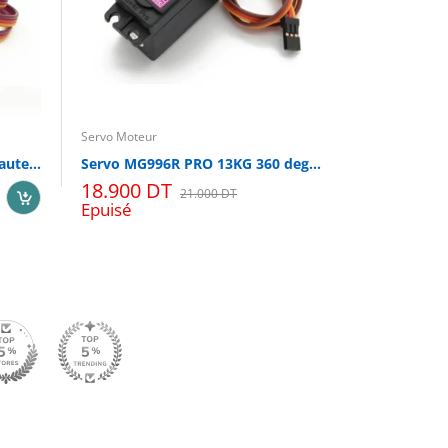
Servo Moteur
CoThings
MG90 MG90S 180 degrés de haute qualité
Servo MG996R PRO 13KG 360 degrés de haute qualité
18.900 DT
3.400 DT
21.000 DT
Epuisé