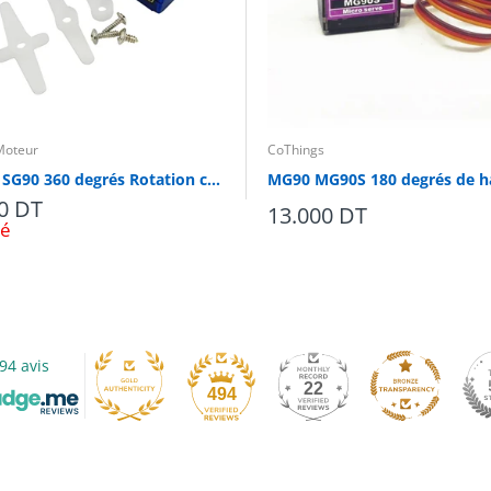
Moteur
CoThings
Servo SG90 360 degrés Rotation contenue
0 DT
13.000 DT
sé
94 avis
22
494