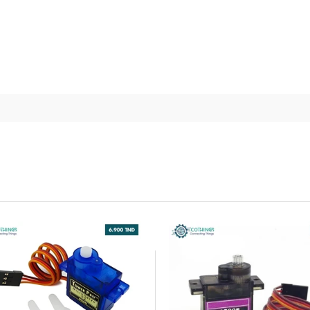
eg
g ( no load)
esign