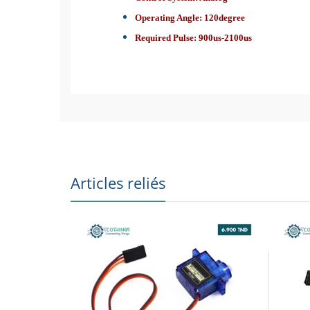
Operating Angle: 120degree
Required Pulse: 900us-2100us
Weight : 55g
Dimension : 40.7 × 19.7 × 42.9 mm
Operating Speed (4.8V no load): 20sec / 60 d
Operating Speed (6.0V no load): 16sec / 60 de
Stall Torque (4.8V): 10kg/cm
Stall Torque (6.0V): 12kg/cm
Articles reliés
Operation Voltage : 4.8 - 7.2Volts
Gear Type: Metal Gears
Stable and shock proof double ball bearing d
Dead band width: 5 µs
Temperature range: 0 ºC – 55 ºC.
Control System: Analog
Operating Angle: 120degree
Required Pulse: 900us-2100us